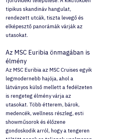
fjordvidéki települése. A kikötőkben 
tipikus skandináv hangulat, 
rendezett utcák, tiszta levegő és 
elképesztő panorámák várják az 
utasokat.
Az MSC Euribia önmagában is 
élmény
Az MSC Euribia az MSC Cruises egyik 
legmodernebb hajója, ahol a 
látványos külső mellett a fedélzeten 
is rengeteg élmény várja az 
utasokat. Több étterem, bárok, 
medencék, wellness részleg, esti 
showműsorok és élőzene 
gondoskodik arról, hogy a tengeren 