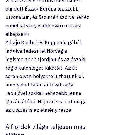
volna. Az MSC Euribia idén ismét 
elindult Észak-Európa legszebb 
útvonalain, és őszintén szólva nehéz 
ennél látványosabb nyári utazást 
elképzelni.
A hajó Kielből és Koppenhágából 
indulva fedezi fel Norvégia 
legismertebb fjordjait és az északi 
régió különleges kikötőit. Az út 
során olyan helyekre juthatunk el, 
amelyeket talán autóval vagy 
repülővel sokkal nehezebb lenne 
igazán átélni. Hajóval viszont maga 
az utazás is az élmény része.
A fjordok világa teljesen más 