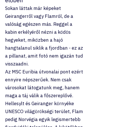
élőben
Sokan láttak már képeket 
Geirangerről vagy Flamról, de a 
valóság egészen más. Reggel a 
kabin erkélyéről nézni a ködös 
hegyeket, miközben a hajó 
hangtalanul siklik a fjordban - ez az 
a pillanat, amit fotó nem igazán tud 
visszaadni.
Az MSC Euribia útvonalai pont ezért 
ennyire népszerűek. Nem csak 
városokat látogatunk meg, hanem 
maga a táj válik a főszereplővé. 
Hellesylt és Geiranger környéke 
UNESCO világörökségi terület, Flam 
pedig Norvégia egyik legismertebb 