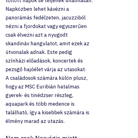
töltött napok se teljenek unalmasan.
Napközben lehet kávézni a 
panorámás fedélzeten, jacuzziból 
nézni a fjordokat vagy egyszerűen 
csak élvezni azt a nyugodt 
skandináv hangulatot, amit ezek az 
útvonalak adnak. Este pedig 
színházi előadások, koncertek és 
pezsgő hajóélet várja az utasokat.
A családosok számára külön plusz, 
hogy az MSC Euribián hatalmas 
gyerek- és tinédzser részleg, 
aquapark és több medence is 
található, így a kisebbek számára is 
élmény marad az utazás.