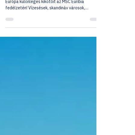
egyetlen hajóúton
Fedezze fel Norvégia lenyűgöző fjordjait és Észak-
Európa különleges kikötőit az MSC Euribia
fedélzetén! Vízesések, skandináv városok,
panorámás hajózás és felejthetetlen északi
élmények várják az utasokat.