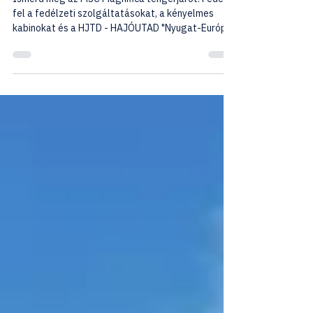
Ismerd meg az MSC Magnifica tengerjárót! Fedezd
fel a fedélzeti szolgáltatásokat, a kényelmes
kabinokat és a HJTD - HAJÓUTAD "Nyugat-Európa
peremén" csoportos hajóútját magyar
idegenvezetővel.