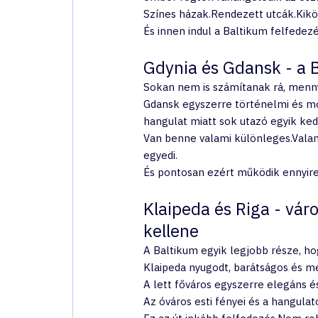
Színes házak.Rendezett utcák.Kiköt
És innen indul a Baltikum felfedezé
Gdynia és Gdansk - a 
Sokan nem is számítanak rá, menny
Gdansk egyszerre történelmi és mo
hangulat miatt sok utazó egyik ked
Van benne valami különleges.Valami,
egyedi.
És pontosan ezért működik ennyire 
Klaipeda és Riga - vár
kellene
A Baltikum egyik legjobb része, ho
Klaipeda nyugodt, barátságos és me
A lett főváros egyszerre elegáns
Az óváros esti fényei és a hangula