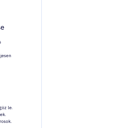
se
s 
ljesen 
göz le.
ek. 
rosok.