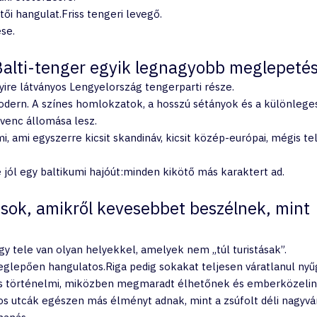
ői hangulat.Friss tengeri levegő.
se.
Balti-tenger egyik legnagyobb meglepeté
ire látványos Lengyelország tengerparti része.
dern. A színes homlokzatok, a hosszú sétányok és a különlege
venc állomása lesz.
 ami egyszerre kicsit skandináv, kicsit közép-európai, mégis te
jól egy baltikumi hajóút:minden kikötő más karaktert ad.
osok, amikről kevesebbet beszélnek, mint 
gy tele van olyan helyekkel, amelyek nem „túl turistásak”.
glepően hangulatos.Riga pedig sokakat teljesen váratlanul nyű
 és történelmi, miközben megmaradt élhetőnek és emberközelin
tos utcák egészen más élményt adnak, mint a zsúfolt déli nagyvá