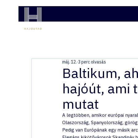
COSTA HAJÓUTAK
MSC HAJÓUTAK
AJÁNL
máj. 12.
3 perc olvasás
Baltikum, ah
hajóút, ami 
mutat
A legtöbben, amikor európai nyaral
Olaszország, Spanyolország, görög
Pedig van Európának egy másik arca
Elegáns kikötővárosok.Skandináv h