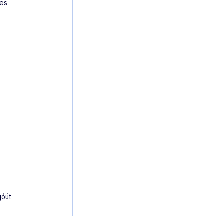
es 
jóút