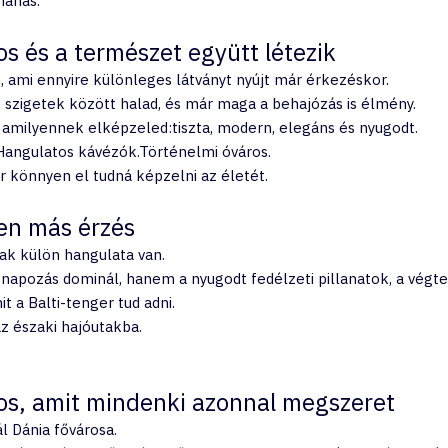
hanás.
os és a természet együtt létezik
 ami ennyire különleges látványt nyújt már érkezéskor.
szigetek között halad, és már maga a behajózás is élmény.
 amilyennek elképzeled:tiszta, modern, elegáns és nyugodt.
.Hangulatos kávézók.Történelmi óváros.
r könnyen el tudná képzelni az életét.
sen más érzés
ak külön hangulata van.
apozás dominál, hanem a nyugodt fedélzeti pillanatok, a végte
it a Balti-tenger tud adni.
z északi hajóutakba.
os, amit mindenki azonnal megszeret
l Dánia fővárosa.