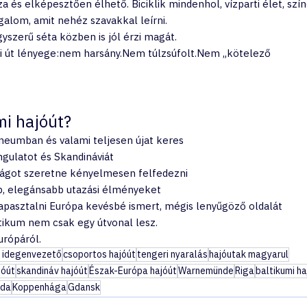
és elképesztően élhető. Biciklik mindenhol, vízparti élet, szín
galom, amit nehéz szavakkal leírni.
yszerű séta közben is jól érzi magát.
mi út lényege:nem harsány.Nem túlzsúfolt.Nem „kötelező 
mi hajóút?
áneumban és valami teljesen újat keres
ngulatot és Skandináviát
zágot szeretne kényelmesen felfedezni
bb, elegánsabb utazási élményeket
tapasztalni Európa kevésbé ismert, mégis lenyűgöző oldalát
tikum nem csak egy útvonal lesz.
urópáról.
 idegenvezető
csoportos hajóút
tengeri nyaralás
hajóutak magyarul
jóút
skandináv hajóút
Észak-Európa hajóút
Warnemünde
Riga
baltikumi ha
eda
Koppenhága
Gdansk