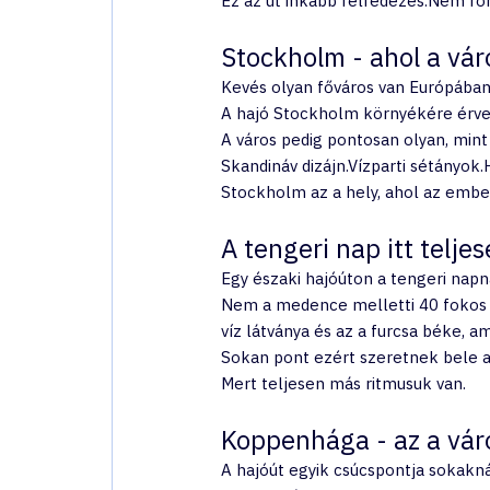
Ez az út inkább felfedezés.Nem ro
Stockholm - ahol a vár
Kevés olyan főváros van Európában,
A hajó Stockholm környékére érve 
A város pedig pontosan olyan, mint
Skandináv dizájn.Vízparti sétányok
Stockholm az a hely, ahol az embe
A tengeri nap itt telje
Egy északi hajóúton a tengeri napn
Nem a medence melletti 40 fokos n
víz látványa és az a furcsa béke, am
Sokan pont ezért szeretnek bele a
Mert teljesen más ritmusuk van.
Koppenhága - az a vár
A hajóút egyik csúcspontja sokakná