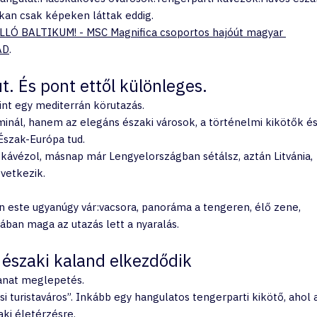
kan csak képeken láttak eddig.
LLÓ BALTIKUM! - MSC Magnifica csoportos hajóút magyar 
AD
.
t. És pont ettől különleges.
int egy mediterrán körutazás.
inál, hanem az elegáns északi városok, a történelmi kikötők és
Észak-Európa tud.
vézol, másnap már Lengyelországban sétálsz, aztán Litvánia, 
vetkezik.
 este ugyanúgy vár:vacsora, panoráma a tengeren, élő zene, 
ában maga az utazás lett a nyaralás.
északi kaland elkezdődik
lanat meglepetés.
 turistaváros”. Inkább egy hangulatos tengerparti kikötő, ahol 
ki életérzésre.