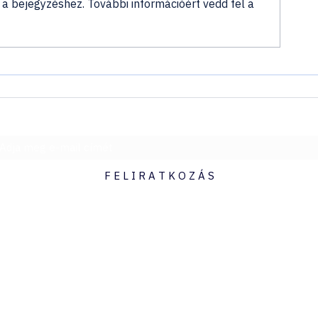
a bejegyzéshez. További információért vedd fel a
MSC Musica - A mediterrán
Az MSC World 
életérzés hajója, ahol
csokoládérajo
minden nap új élmények
kedvence lesz 
várnak
legnagyobb V
érkezik a teng
Legyen elsőként a fedélzeten - hírlevél
F E L I R A T K O Z Á S
hello@hajoutad.hu
06307230834
Millenium Tower I., Budapest, Lechner Ödön fasor 6., 1095
Nyitva tartás: H-P 09:00-17:00
Ebédidő: 12:00-13:00
Szo: Zárva