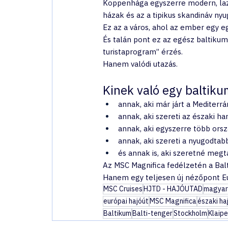
Koppenhága egyszerre modern, laza 
házak és az a tipikus skandináv nyu
Ez az a város, ahol az ember egy eg
És talán pont ez az egész baltiku
turistaprogram” érzés.
Hanem valódi utazás.
Kinek való egy baltiku
annak, aki már járt a Mediterr
annak, aki szereti az északi ha
annak, aki egyszerre több ors
annak, aki szereti a nyugodta
és annak is, aki szeretné meg
Az MSC Magnifica fedélzetén a Bal
Hanem egy teljesen új nézőpont E
MSC Cruises
HJTD - HAJÓUTAD
magyar
európai hajóút
MSC Magnifica
északi ha
Baltikum
Balti-tenger
Stockholm
Klaip