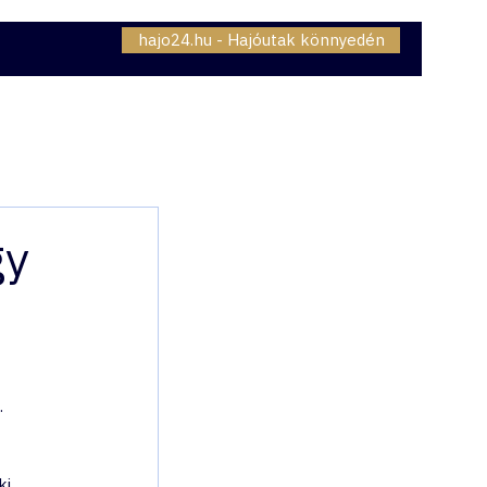
hajo24.hu - Hajóutak könnyedén
06307230834
OMAG - INTERNET
BLOG
gy
 
i 