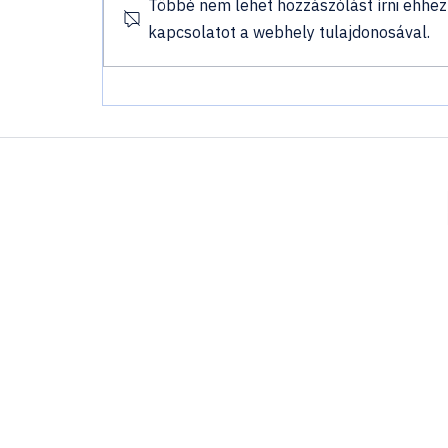
Többé nem lehet hozzászólást írni ehhez 
kapcsolatot a webhely tulajdonosával.
MSC Grandiosa - A Karib-
tenger kapuja egy lenyűgöző
tengerjáró fedélzetén