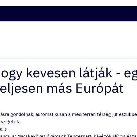
ATOK
HJTD ÉLMÉNYVÁLASZTÓ
KAPCSOLAT
ITALCS
ogy kevesen látják - e
teljesen más Európát
ásra gondolnak, automatikusan a mediterrán térség jut eszükbe.
 szigetek.
 is.
angulat.Macskaköves óvárosok.Tengerparti kávézók.Hűvös észak