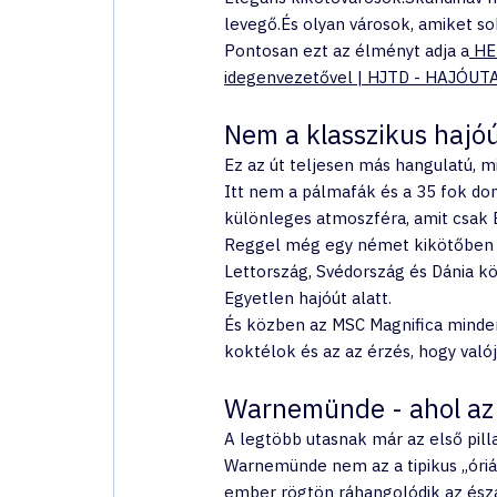
levegő.És olyan városok, amiket so
Pontosan ezt az élményt adja a
 HE
idegenvezetővel | HJTD - HAJÓUT
Nem a klasszikus hajóú
Ez az út teljesen más hangulatú, m
Itt nem a pálmafák és a 35 fok dom
különleges atmoszféra, amit csak 
Reggel még egy német kikötőben ká
Lettország, Svédország és Dánia kö
Egyetlen hajóút alatt.
És közben az MSC Magnifica minden
koktélok és az az érzés, hogy valój
Warnemünde - ahol az 
A legtöbb utasnak már az első pil
Warnemünde nem az a tipikus „óriási
ember rögtön ráhangolódik az észa