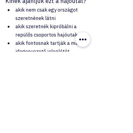
Kinek ajánljuk ezt a hajóutat?
akik nem csak egy országot 
szeretnének látni
akik szeretnék kipróbálni a 
repülős csoportos hajóutakat
akik fontosnak tartják a magyar 
idegenvezető jelenlétét
akik szeretik a mediterrán 
hangulatot, de valami 
különlegesebbre is vágynak
akik Portugáliát nem autóval 
vagy körutazással, hanem 
kényelmesen szeretnék 
felfedezni
A HELLÓ PORTUGÁLIA! nem egy 
klasszikus mediterrán körút.