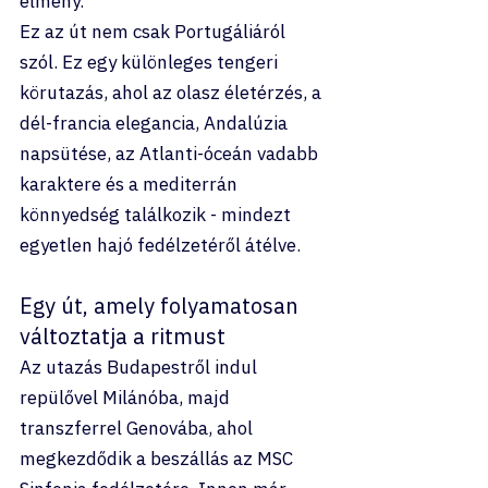
élmény.
Ez az út nem csak Portugáliáról 
szól. Ez egy különleges tengeri 
körutazás, ahol az olasz életérzés, a 
dél-francia elegancia, Andalúzia 
napsütése, az Atlanti-óceán vadabb 
karaktere és a mediterrán 
könnyedség találkozik - mindezt 
egyetlen hajó fedélzetéről átélve.
Egy út, amely folyamatosan 
változtatja a ritmust
Az utazás Budapestről indul 
repülővel Milánóba, majd 
transzferrel Genovába, ahol 
megkezdődik a beszállás az MSC 