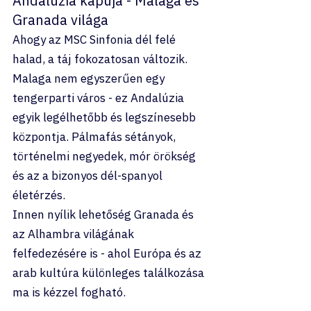
Andalúzia kapuja - Malaga és 
Granada világa
Ahogy az MSC Sinfonia dél felé 
halad, a táj fokozatosan változik.
Malaga nem egyszerűen egy 
tengerparti város - ez Andalúzia 
egyik legélhetőbb és legszínesebb 
központja. Pálmafás sétányok, 
történelmi negyedek, mór örökség 
és az a bizonyos dél-spanyol 
életérzés.
Innen nyílik lehetőség Granada és 
az Alhambra világának 
felfedezésére is - ahol Európa és az 
arab kultúra különleges találkozása 
ma is kézzel fogható.