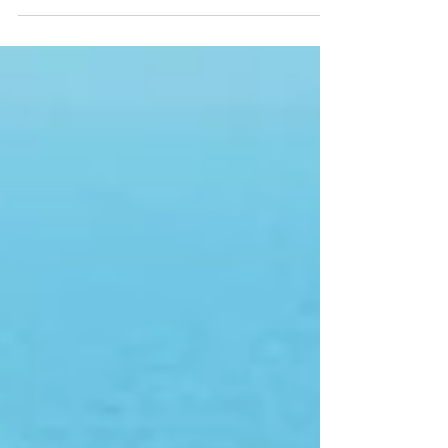
HJTD - HAJÓUTAD Mediterrán Húsvét csoportos
hajóútján magyar idegenvezetővel.