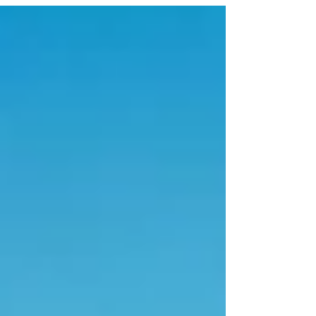
ez a HELLÓ PORTUGÁLIA! csoportos hajóút
élménye a HJTD - HAJÓUTAD szervezésében.