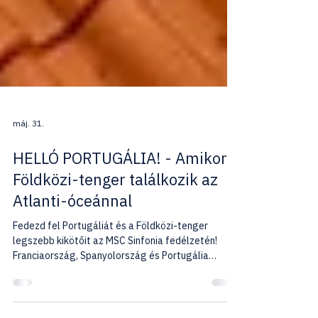
máj. 31.
HELLÓ PORTUGÁLIA! - Amikor a
Földközi-tenger találkozik az
Atlanti-óceánnal
Fedezd fel Portugáliát és a Földközi-tenger
legszebb kikötőit az MSC Sinfonia fedélzetén!
Franciaország, Spanyolország és Portugália
különleges hangulata, magyar idegenvezetés,
kényelmes hajózás és minden reggel egy új úti cél -