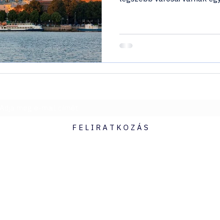
magyar idegenvezetővel.
Legyen elsőként a fedélzeten - hírlevél
F E L I R A T K O Z Á S
hello@hajoutad.hu
06307230834
Millenium Tower I., Budapest, Lechner Ödön fasor 6., 1095
Nyitva tartás: H-P 09:00-17:00
Ebédidő: 12:00-13:00