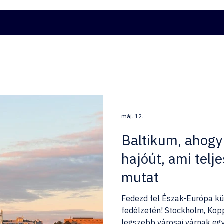
ATOK
HJTD ÉLMÉNYVÁLASZTÓ
KAPCSOLAT
ITALCS
máj. 12.
Baltikum, ahogy 
hajóút, ami tel
mutat
Fedezd fel Észak-Európa kü
fedélzetén! Stockholm, Kop
legszebb városai várnak egy