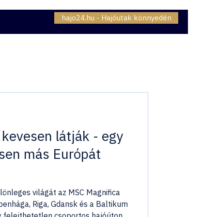
hajo24.hu - Hajóutak könnyedén
06307230834
OMAG - INTERNET
BLOG
kevesen látják - egy
jesen más Európát
lönleges világát az MSC Magnifica
penhága, Riga, Gdansk és a Baltikum
 felejthetetlen csoportos hajóúton