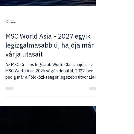
júl. 11.
MSC World Asia - 2027 egyik
legizgalmasabb új hajója már
várja utasait
Az MSC Cruises legújabb World Class hajója, az
MSC World Asia 2026 végén debütál, 2027-ben
pedig már a Földközi-tenger legszebb útvonalain
várja utasait. Ismerje meg a hajó lenyűgöző
újdonságait – a tenger fölé nyúló Cliffhanger
hintától a leghosszabb tengeri száraz csúszdáig -,