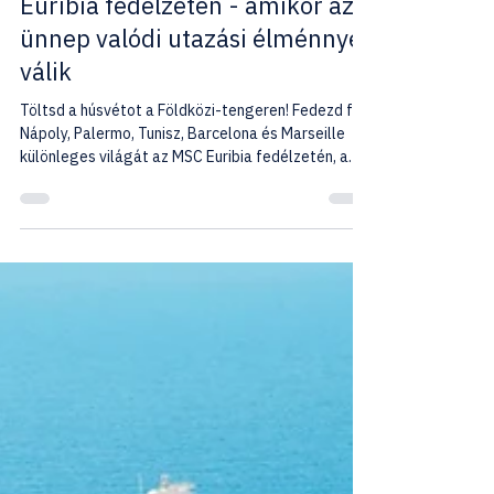
Mediterrán Húsvét az MSC
Euribia fedélzetén - amikor az
ünnep valódi utazási élménnyé
válik
Töltsd a húsvétot a Földközi-tengeren! Fedezd fel
Nápoly, Palermo, Tunisz, Barcelona és Marseille
különleges világát az MSC Euribia fedélzetén, a
HJTD - HAJÓUTAD Mediterrán Húsvét csoportos
hajóútján magyar idegenvezetővel.