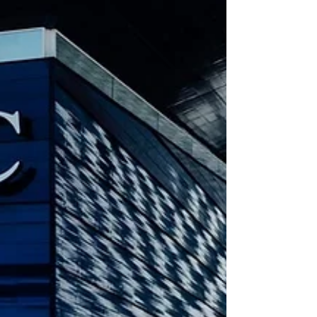
és tartson velünk a HJTD Utazási Iroda magyar
idegenvezetős csoportos hajóútján!