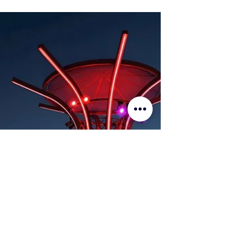
csapatot
Az MSC Cruises az MSC World Europa fedélzetén
fogadta a Tudor Pro Cycling csapatot a 2026-os
Tour de France rajtja előtt Barcelonában. A
különleges esemény a prémium hajózás és a
nemzetközi kerékpársport együttműködését
ünnepelte.