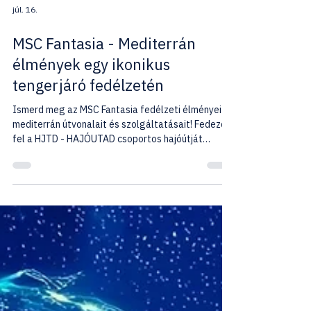
júl. 16.
MSC Fantasia - Mediterrán
élmények egy ikonikus
tengerjáró fedélzetén
Ismerd meg az MSC Fantasia fedélzeti élményeit,
mediterrán útvonalait és szolgáltatásait! Fedezd
fel a HJTD - HAJÓUTAD csoportos hajóútját
magyar idegenvezetővel.