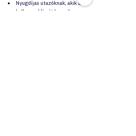
Nyugdíjas utazóknak, akik a 
kellemes klímát keresik
Baráti társaságoknak, akik 
szeretnének több országot 
felfedezni egyetlen utazás alatt
Első hajózóknak, akik szeretnék 
megtapasztalni a tengeri 
utazások világát
Visszatérő hajóutasoknak, akik 
új oldaláról ismernék meg a 
Mediterráneumot
Egy hét, ami hónapokig feltölt
Kevés olyan utazási forma létezik, 
ahol ennyi különböző várost, 
kultúrát és élményt lehet 