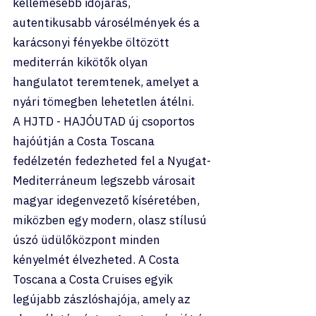
kellemesebb időjárás, 
autentikusabb városélmények és a 
karácsonyi fényekbe öltözött 
mediterrán kikötők olyan 
hangulatot teremtenek, amelyet a 
nyári tömegben lehetetlen átélni.
A HJTD - HAJÓUTAD új csoportos 
hajóútján a Costa Toscana 
fedélzetén fedezheted fel a Nyugat-
Mediterráneum legszebb városait 
magyar idegenvezető kíséretében, 
miközben egy modern, olasz stílusú 
úszó üdülőközpont minden 
kényelmét élvezheted. A Costa 
Toscana a Costa Cruises egyik 
legújabb zászlóshajója, amely az 