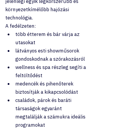
jelenlegi egyik legkorszerűbb és 
környezetkímélőbb hajózási 
technológia.
A fedélzeten:
több étterem és bár várja az 
utasokat
látványos esti showműsorok 
gondoskodnak a szórakozásról
wellness és spa részleg segíti a 
feltöltődést
medencék és pihenőterek 
biztosítják a kikapcsolódást
családok, párok és baráti 
társaságok egyaránt 
megtalálják a számukra ideális 
programokat