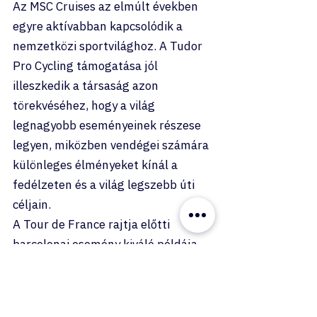
Az MSC Cruises az elmúlt években 
egyre aktívabban kapcsolódik a 
nemzetközi sportvilághoz. A Tudor 
Pro Cycling támogatása jól 
illeszkedik a társaság azon 
törekvéséhez, hogy a világ 
legnagyobb eseményeinek részese 
legyen, miközben vendégei számára 
különleges élményeket kínál a 
fedélzeten és a világ legszebb úti 
céljain.
A Tour de France rajtja előtti 
barcelonai esemény kiváló példája 
annak, hogyan találkozhat a 
prémium hajózás, a nemzetközi 
sport és az innováció egy 