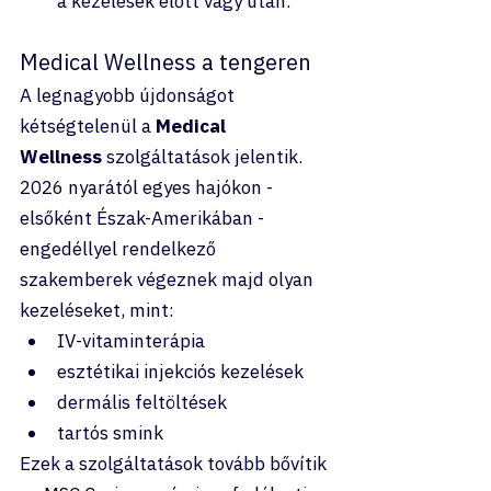
a kezelések előtt vagy után.
Medical Wellness a tengeren
A legnagyobb újdonságot 
kétségtelenül a 
Medical 
Wellness
 szolgáltatások jelentik.
2026 nyarától egyes hajókon - 
elsőként Észak-Amerikában - 
engedéllyel rendelkező 
szakemberek végeznek majd olyan 
kezeléseket, mint:
IV-vitaminterápia
esztétikai injekciós kezelések
dermális feltöltések
tartós smink
Ezek a szolgáltatások tovább bővítik 