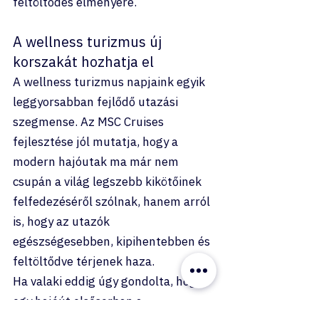
feltöltődés élményére.
A wellness turizmus új 
korszakát hozhatja el
A wellness turizmus napjaink egyik 
leggyorsabban fejlődő utazási 
szegmense. Az MSC Cruises 
fejlesztése jól mutatja, hogy a 
modern hajóutak ma már nem 
csupán a világ legszebb kikötőinek 
felfedezéséről szólnak, hanem arról 
is, hogy az utazók 
egészségesebben, kipihentebben és 
feltöltődve térjenek haza.
Ha valaki eddig úgy gondolta, hogy 
egy hajóút elsősorban a 