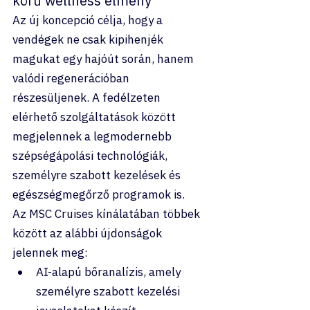
körű wellness élmény
Az új koncepció célja, hogy a 
vendégek ne csak kipihenjék 
magukat egy hajóút során, hanem 
valódi regenerációban 
részesüljenek. A fedélzeten 
elérhető szolgáltatások között 
megjelennek a legmodernebb 
szépségápolási technológiák, 
személyre szabott kezelések és 
egészségmegőrző programok is.
Az MSC Cruises kínálatában többek 
között az alábbi újdonságok 
jelennek meg:
AI-alapú bőranalízis, amely 
személyre szabott kezelési 