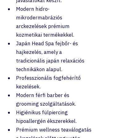
javaslatokat készít.
Modern hidro-
mikrodermabráziós 
arckezelések prémium 
kozmetikai termékekkel.
Japán Head Spa fejbőr- és 
hajkezelés, amely a 
tradicionális japán relaxációs 
technikákon alapul.
Professzionális fogfehérítő 
kezelések.
Modern férfi barber és 
grooming szolgáltatások.
Higiénikus fülpiercing 
hipoallergén ékszerekkel.
Prémium wellness teaválogatás 