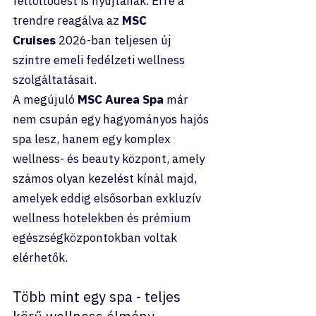
feltöltődést is nyújtanak. Erre a 
trendre reagálva az 
MSC 
Cruises
 2026-ban teljesen új 
szintre emeli fedélzeti wellness 
szolgáltatásait.
A megújuló 
MSC Aurea Spa
 már 
nem csupán egy hagyományos hajós 
spa lesz, hanem egy komplex 
wellness- és beauty központ, amely 
számos olyan kezelést kínál majd, 
amelyek eddig elsősorban exkluzív 
wellness hotelekben és prémium 
egészségközpontokban voltak 
elérhetők.
Több mint egy spa - teljes 