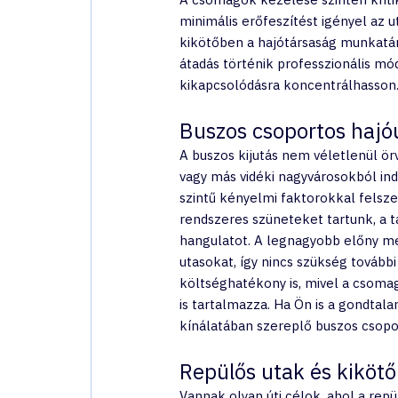
minimális erőfeszítést igényel az 
kikötőben a hajótársaság munkatársa
átadás történik professzionális mód
kikapcsolódásra koncentrálhasson
Buszos csoportos hajó
A buszos kijutás nem véletlenül ö
vagy más vidéki nagyvárosokból in
szintű kényelmi faktorokkal felsze
rendszeres szüneteket tartunk, a t
hangulatot. A legnagyobb előny még
utasokat, így nincs szükség tovább
költséghatékony is, mivel a csomag
is tartalmazza. Ha Ön is a gondtal
kínálatában szereplő buszos csoport
Repülős utak és kikötő
Vannak olyan úti célok, ahol a repü