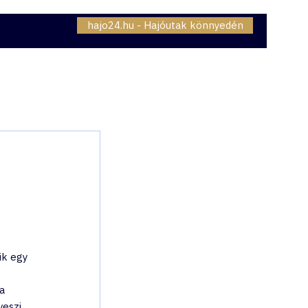
hajo24.hu - Hajóutak könnyedén
06307230834
OMAG - INTERNET
BLOG
ik egy 
a 
eszi 