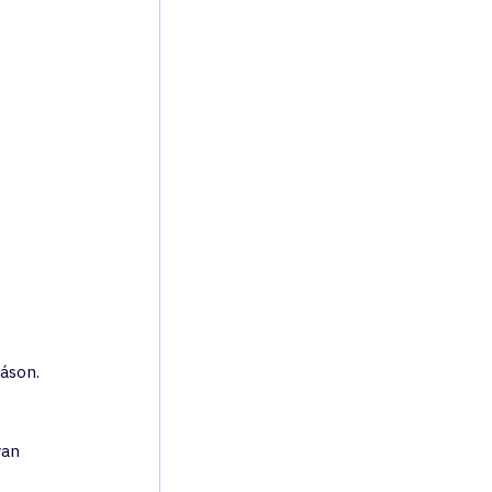
 
áson. 
an 