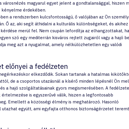
 és városnézés magyarul egyet jelent a gondtalansággal, hiszen 
Ön kényelme érdekében.
ben a rendszerben kulcsfontosságú, ő valójában az Ön személy
n. Ő az, aki segít áthidalni a kulturális különbségeket, és akihez
 kérdése merül fel. Nem csupán lefordítja az elhangzottakat, 
egyen szó egy mediterrán kisváros rejtett zugairól vagy a hajó be
 adja meg azt a nyugalmat, amely nélkülözhetetlen egy valódi 
t előnyei a fedélzeten
egérkezéskor elkezdődik. Sokan tartanak a hatalmas kikötőktő
ttól, de a csoportos utazásnál a kísérő minden lépésnél Ön mel
n és a hajó szolgáltatásainak gyors megismerésében. A fedélzete
értelmezése is egyszerűvé válik, hiszen a legfontosabb 
eg. Emellett a közösségi élmény is meghatározó. Hasonló 
 utazhat együtt, ami egyfajta otthonos biztonságérzetet terem