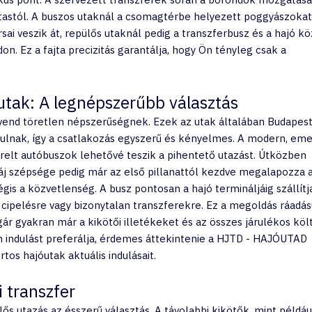
utastól. A buszos utaknál a csomagtérbe helyezett poggyászokat
i veszik át, repülős utaknál pedig a transzferbusz és a hajó köz
on. Ez a fajta precizitás garantálja, hogy Ön tényleg csak a 
.
utak: A legnépszerűbb választás
rvend töretlen népszerűségnek. Ezek az utak általában Budapest
dulnak, így a csatlakozás egyszerű és kényelmes. A modern, eme
relt autóbuszok lehetővé teszik a pihentető utazást. Útközben 
áj szépsége pedig már az első pillanattól kezdve megalapozza a
is a közvetlenség. A busz pontosan a hajó termináljáig szállítja
i cipelésre vagy bizonytalan transzferekre. Ez a megoldás ráadás
ár gyakran már a kikötői illetékeket és az összes járulékos köl
an indulást preferálja, érdemes áttekintenie a HJTD - HAJÓUTAD 
os hajóutak aktuális indulásait.
i transzfer
lős utazás az ésszerű választás. A távolabbi kikötők, mint példáu