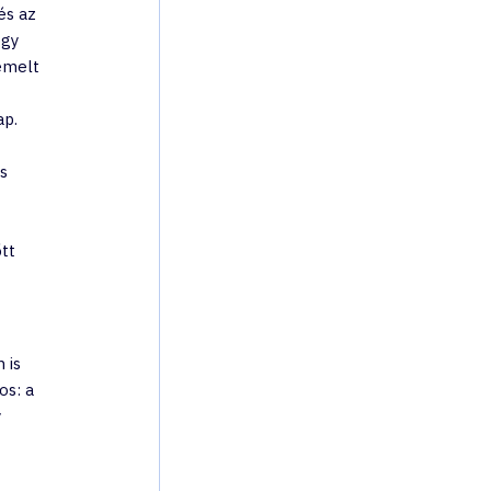
és az 
gy 
emelt 
 
ap.
s 
 
tt 
 is 
s: a 
 