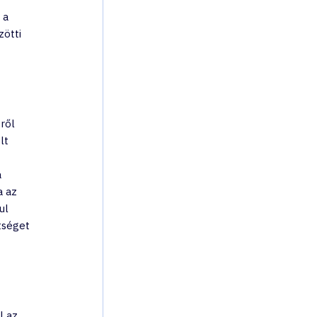
 a 
ötti 
ről 
lt 
 
 az 
ul 
tséget 
l az 