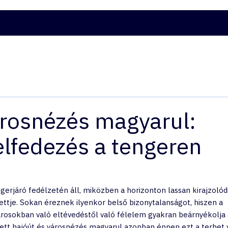
ATOK
HJTD ÉLMÉNYVÁLASZTÓ
KAPCSOLAT
ITALCS
árosnézés magyarul:
elfedezés a tengeren
gerjáró fedélzetén áll, miközben a horizonton lassan kirajzolód
ettje. Sokan éreznek ilyenkor belső bizonytalanságot, hiszen a 
árosokban való eltévedéstől való félelem gyakran beárnyékolja 
ett hajóút és városnézés magyarul azonban éppen ezt a terhet v