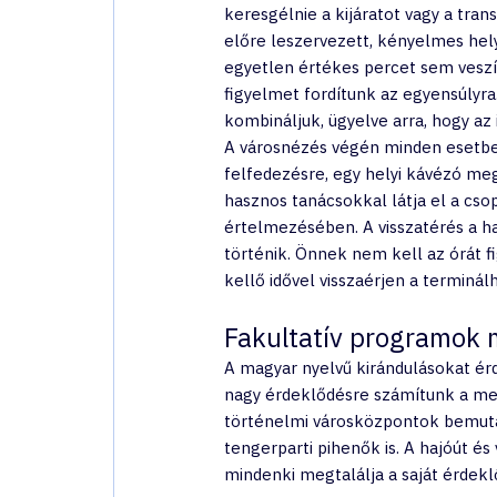
keresgélnie a kijáratot vagy a tra
előre leszervezett, kényelmes hely
egyetlen értékes percet sem veszí
figyelmet fordítunk az egyensúlyr
kombináljuk, ügyelve arra, hogy az
A városnézés végén minden esetben 
felfedezésre, egy helyi kávézó meg
hasznos tanácsokkal látja el a cso
értelmezésében. A visszatérés a h
történik. Önnek nem kell az órát fi
kellő idővel visszaérjen a terminál
Fakultatív programok 
A magyar nyelvű kirándulásokat érd
nagy érdeklődésre számítunk a medi
történelmi városközpontok bemuta
tengerparti pihenők is. A hajóút é
mindenki megtalálja a saját érdek