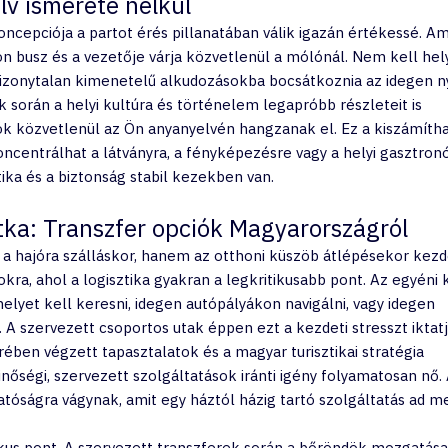
lv ismerete nélkül
ncepciója a partot érés pillanatában válik igazán értékessé. Am
ön busz és a vezetője várja közvetlenül a mólónál. Nem kell hely
zonytalan kimenetelű alkudozásokba bocsátkoznia az idegen n
ok során a helyi kultúra és történelem legapróbb részleteit is 
ók közvetlenül az Ön anyanyelvén hangzanak el. Ez a kiszámíth
koncentrálhat a látványra, a fényképezésre vagy a helyi gasztron
tika és a biztonság stabil kezekben van.
tka: Transzfer opciók Magyarországról
 a hajóra szálláskor, hanem az otthoni küszöb átlépésekor kezdő
kra, ahol a logisztika gyakran a legkritikusabb pont. Az egyéni k
elyet kell keresni, idegen autópályákon navigálni, vagy idegen 
. A szervezett csoportos utak éppen ezt a kezdeti stresszt iktatj
ében végzett tapasztalatok és a magyar turisztikai stratégia 
minőségi, szervezett szolgáltatások iránti igény folyamatosan nő. 
tóságra vágynak, amit egy háztól házig tartó szolgáltatás ad m
kus pont. A szervezett transzferek során a bőröndök mozgatása