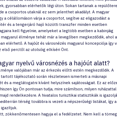
tek, gyorsabban elérhetők légi úton. Sokan tartanak a repülőter
 de a csoportos utaknál ez sem jelenthet akadályt. A magyar 
y a célállomáson várja a csoportot, segítve az eligazodást a 
tér és a tengerjáró hajó közötti transzfer minden esetben 
gjaira kell figyelnie, amelyeket a legtöbb esetben a kabinjáig 
és magyarul élménye tehát már a levegőben megkezdődik, ahol a
an elérhető. A hajóút és városnézés magyarul koncepciója így vá
 első perctől az utolsóig elkíséri Önt.
gyar nyelvű városnézés a hajóút alatt?
lménye valójában már az érkezés előtti estén megkezdődik. A 
artott tájékoztató során részletesen ismerteti a másnapi 
ét és a meglátogatni kívánt helyszínek sajátosságait. Ez az előz
hiszen így Ön pontosan tudja, mire számítson, milyen ruházattal
ajd rendelkezésre. A hivatalos turisztikai statisztikák is igazoljá
iterrán térség továbbra is vezeti a népszerűségi listákat, így a
igazítjuk.
yütt, zökkenőmentesen hagyja el a fedélzetet. Nem kell a töme