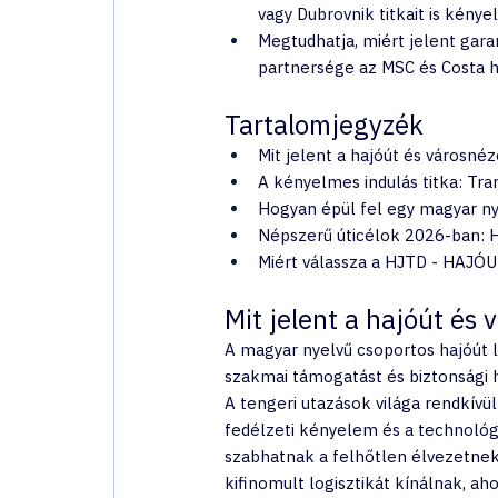
vagy Dubrovnik titkait is kény
Megtudhatja, miért jelent gar
partnersége az MSC és Costa h
Tartalomjegyzék
Mit jelent a hajóút és városné
A kényelmes indulás titka: Tr
Hogyan épül fel egy magyar ny
Népszerű úticélok 2026-ban: H
Miért válassza a HJTD - HAJÓU
Mit jelent a hajóút és
A magyar nyelvű csoportos hajóút l
szakmai támogatást és biztonsági h
A tengeri utazások világa rendkívü
fedélzeti kényelem és a technológi
szabhatnak a felhőtlen élvezetnek
kifinomult logisztikát kínálnak, a