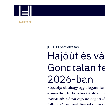
COSTA HAJÓUTAK
MSC HAJÓUTAK
AJÁNL
júl. 3.
11 perc olvasás
Hajóút és v
Gondtalan f
2026-ban
Képzelje el, ahogy egy elegáns ten
ismeretlen, történelmi kikötő szilu
nyelvtudás hiánya vagy az idegen v
felfedezés örömét. Egy jól szervez