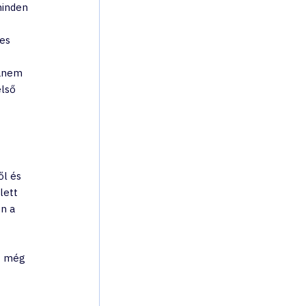
minden 
es 
 
hanem 
lső 
l és 
lett 
n a 
t még 