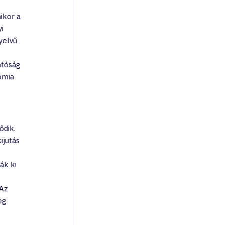
ikor a 
i 
yelvű 
atóság 
ómia 
dik. 
ijutás 
ák ki 
Az 
eg 
 