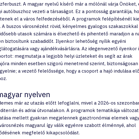
nszferbuszt. A magyar nyelvű kísérő már a mólónál várja Önöket, 
i autóbuszhoz vezeti a társaságot. Ez a pontosság garantálja, ho
tenek el a város felfedezéséből. A programok felépítésénél ki
a. A buszos városnézést rövid, kényelmes gyalogos szakaszokkal
 idősebb utasok számára is élvezhető és pihentető maradjon a n
biztosítunk szabadidőt. Ilyenkor lehetőség nyílik egyéni 
látogatására vagy ajándékvásárlásra. Az idegenvezető ilyenkor i
portot: megmutatja a legjobb helyi üzleteket és segít az árak 
ajóra minden esetben szigorú menetrend szerint, biztonságosan
gyelnie; a vezető felelőssége, hogy a csoport a hajó indulása elő
hoz.
magyar nyelven
emes már az utazás előtt lefoglalni, mivel a 2026-os szezonban
terrán és adriai útvonalakon. A programok tematikája változato
tása mellett gyakran megjelennek gasztronómiai elemek vagy
s városnézés magyarul így válik egyénre szabott élménnyé, ahol 
lődésének megfelelő kikapcsolódást.