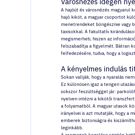
Városnézés idegen nye
A hajóút és városnézés magyarul ko
hajó kiköt, a magyar csoportot kül
menetrendeket böngésznie vagy bi
taxisokkal. A fakultatív kirándulás
megismerheti, hiszen az informáci
felszabadítja a figyelmét. Bátran 
felfedezésére, tudva, hogy a logisz
A kényelmes indulás ti
Sokan vallják, hogy a nyaralás nem
Ez különösen igaz a tengeri utazáso
sokszor feszültséggel jár: parkolóh
nyelven intézni a kikötői transzfert
a folyamatból. A magyar utasok kör
irányelvei is azt mutatják, hogy a 
emberek biztonságra és kiszámítha
leginkább.
A csomagok kezelése szintén kriti