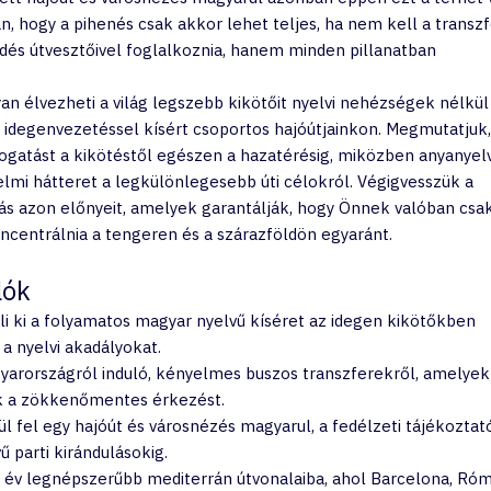
n, hogy a pihenés csak akkor lehet teljes, ha nem kell a transz
kedés útvesztőivel foglalkoznia, hanem minden pillanatban 
an élvezheti a világ legszebb kikötőit nyelvi nehézségek nélkül 
idegenvezetéssel kísért csoportos hajóútjainkon. Megmutatjuk,
mogatást a kikötéstől egészen a hazatérésig, miközben anyanyel
elmi hátteret a legkülönlegesebb úti célokról. Végigvesszük a 
ás azon előnyeit, amelyek garantálják, hogy Önnek valóban csak
centrálnia a tengeren és a szárazföldön egyaránt.
lók
i ki a folyamatos magyar nyelvű kíséret az idegen kikötőkben 
a nyelvi akadályokat.
arországról induló, kényelmes buszos transzferekről, amelyek
ják a zökkenőmentes érkezést.
l fel egy hajóút és városnézés magyarul, a fedélzeti tájékoztat
 parti kirándulásokig.
 év legnépszerűbb mediterrán útvonalaiba, ahol Barcelona, Róm