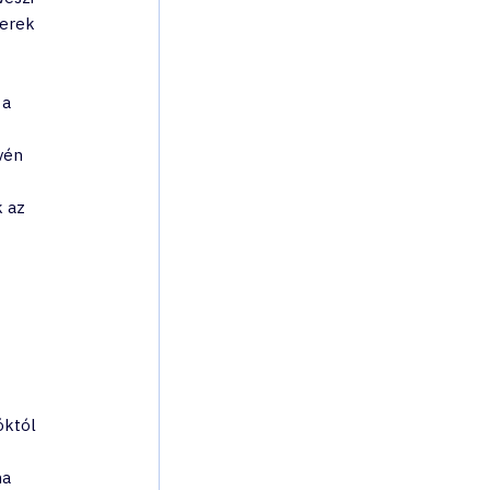
ferek 
a 
 
vén 
 az 
 
óktól 
a 