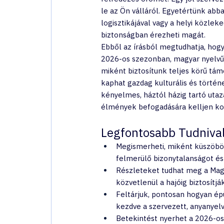
le az Ön válláról. Egyetértünk abba
logisztikájával vagy a helyi közle
biztonságban érezheti magát.
Ebből az írásból megtudhatja, hogy
2026-os szezonban, magyar nyelvű 
miként biztosítunk teljes körű tá
kaphat gazdag kulturális és történ
kényelmes, háztól házig tartó utaz
élmények befogadására kelljen kon
Legfontosabb Tudniva
Megismerheti, miként küszöböl
felmerülő bizonytalanságot és 
Részleteket tudhat meg a Magy
közvetlenül a hajóig biztosít
Feltárjuk, pontosan hogyan épü
kezdve a szervezett, anyanyelvű
Betekintést nyerhet a 2026-os