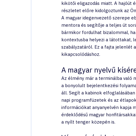
kikötői eligazodás miatt. A hajóút
részletet előre kidolgoztunk az 
A magyar idegenvezető szerepe eb
mentora és segítője a teljes út sorá
bármikor fordulhat bizalommal, ha
kontextusba helyezi a látottakat, l
szabályzatáról. Ez a fajta jelenlét
kikapcsolódáshoz.
A magyar nyelvű kísére
Az élmény már a terminálba való m
a bonyolult bejelentkezési folyama
áll. Segít a kabinok elfoglalásába
napi programfüzetek és az étlapok 
információkat anyanyelvén kapja m
érdeklődésű magyar honfitársakkal
a nyílt tenger közepén is.