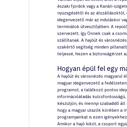
északi fjordok vagy a Kanári-szige
nyüzsgésétől és az átszállásoktól,
idegenvezető már az induláskor vag
terminálok útvesztőjében. A repülő
szervezett, így Önnek csak a csoma
szállítanak. A hajóút és városnéz
szakértő segítség minden pillanatb
teljessé, hiszen a biztonságérzet az
Hogyan épül fel egy ma
A hajóút és városnézés magyarul é
magyar idegenvezető a fedélzeten t
programot, a találkozó pontos idej
információátadás kulcsfontosságú, 
készüljön, és mennyi szabadidő áll m
hogy a magyar utazók körében a med
programjainkat is ezen igényekhez 
Amikor a hajó kiköt, a csoport eg