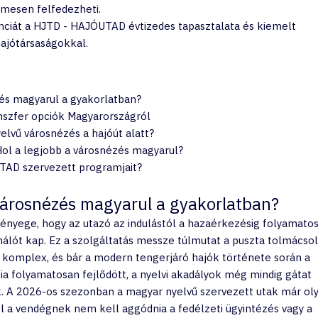
elmesen felfedezheti.
anciát a HJTD - HAJÓUTAD évtizedes tapasztalata és kiemelt 
ajótársaságokkal.
zés magyarul a gyakorlatban?
anszfer opciók Magyarországról
elvű városnézés a hajóút alatt?
ol a legjobb a városnézés magyarul?
TAD szervezett programjait?
 városnézés magyarul a gyakorlatban?
ényege, hogy az utazó az indulástól a hazaérkezésig folyamatos
álót kap. Ez a szolgáltatás messze túlmutat a puszta tolmácsol
l komplex, és bár a modern tengerjáró hajók története során a 
a folyamatosan fejlődött, a nyelvi akadályok még mindig gátat 
. A 2026-os szezonban a magyar nyelvű szervezett utak már oly
hol a vendégnek nem kell aggódnia a fedélzeti ügyintézés vagy a 