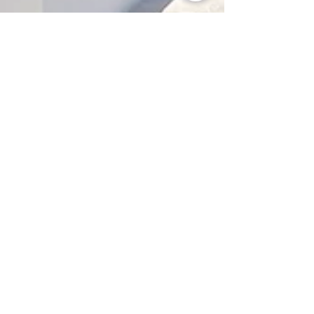
máj. 19.
Görögország hajóval - amikor
minden kikötő egy új élmény
Fedezze fel Görögország legszebb szigeteit és
kikötőit hajóval! Míkonosz, Santorini, Athén és Korfu
mediterrán hangulata, türkizkék tenger és
felejthetetlen kirándulások várják az utasokat egy