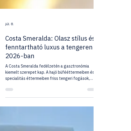
júl. 8.
Costa Smeralda: Olasz stílus és
fenntartható luxus a tengeren
2026-ban
A Costa Smeralda fedélzetén a gasztronómia
kiemelt szerepet kap. A hajó büfééttermeiben és
specialitás éttermeiben friss tengeri fogások,
olasz előételek, mediterrán saláták, sajtok és
nemzetközi különlegességek széles választéka
várja az utasokat. A prémium alapanyagok és az
autentikus olasz ízek minden étkezést különleges
élménnyé tesznek.